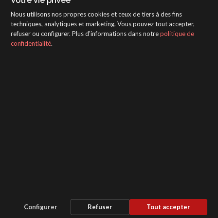
Votre vie privée
Nous utilisons nos propres cookies et ceux de tiers à des fins
techniques, analytiques et marketing. Vous pouvez tout accepter,
refuser ou configurer. Plus d'informations dans notre
politique de
confidentialité
.
SAGOLA - Urartea 6 - Vitoria-Gasteiz 01010
(Álava-Spain)
Intranet
/
WebMail
/
Mentions légales et confidentialité
/
Whistleblower Protection Channel
/
Configurer
Refuser
Tout accepter
Paramètres des cookies